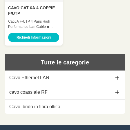
CAVO CAT 6A 4 COPPIE
F/UTP
Cat.6A F-UTP 4 Pairs High
Performance Lan Cable ◆
Standards UL Subject
444,ANSI/TIA 568.2.D , ISO /
Richiedi Informazioni
IEC 11801, IEC 61156-5 ,YD/T
1019 ◆ Application 100 BASE-
Tc 100 BASE-TX 100VG-
AnyLAN 1000 BASE-T 1000
Tutte le categorie
BASE-TX 155 Mbps ATM 622
Mbps ATM 10GB ETHERNET ◆
Characteristics ◆ Mechanical
Cavo Ethernet LAN
Charateristics ...
Cavo di Ethernet di Cat5e
cavo coassiale RF
cavo di Ethernet cat6
1/2 cavo coassiale
Cavo ibrido in fibra ottica
cavo di Ethernet di cat6a
Cavo coassiale 7/8