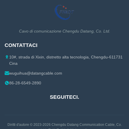
Cavo di Ethernet Cat7
1-1/4 Cavo coassiale
Cavo di Ethernet di Cat7A
1-5/8 Cavo coassiale
Cavo di Ethernet Cat8
Accessori del cavo coassiale
Cavo di comunicazione Chengdu Datang, Co. Ltd.
Accessori del cavo di Ethernet
CONTATTACI
10#, strada di Xixin, distretto alta tecnologia, Chengdu-611731
Cina
wuguihua@datangcable.com
86-28-6549-2890
SEGUITECI.
Diritti d'autore © 2023-2026
Chengdu Datang Communication Cable, Co.