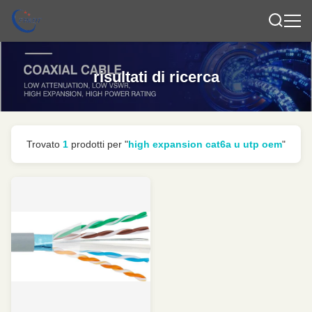
risultati di ricerca
Trovato
1
prodotti per "
high expansion cat6a u utp oem
"