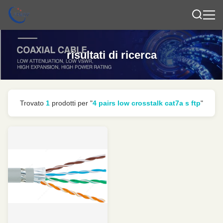
risultati di ricerca
Trovato
1
prodotti per "
4 pairs low crosstalk cat7a s ftp
"