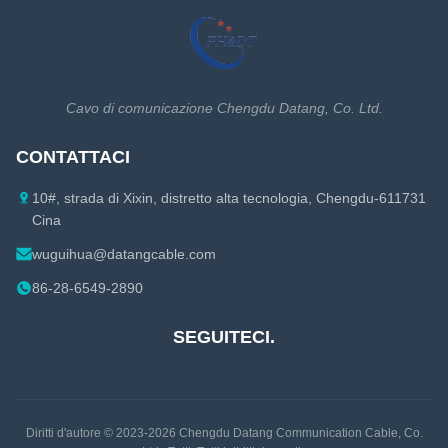
Cavo di Ethernet Cat7
1-1/4 Cavo coassiale
Cavo di Ethernet di Cat7A
1-5/8 Cavo coassiale
Cavo di Ethernet Cat8
Accessori del cavo coassiale
Cavo di comunicazione Chengdu Datang, Co. Ltd.
Accessori del cavo di Ethernet
CONTATTACI
10#, strada di Xixin, distretto alta tecnologia, Chengdu-611731
Cina
wuguihua@datangcable.com
86-28-6549-2890
SEGUITECI.
Diritti d'autore © 2023-2026
Chengdu Datang Communication Cable, Co.