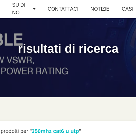
SU DI
CONTATTACI
NOTIZIE
CASI
NOI
risultati di ricerca
prodotti per "
350mhz cat6 u utp
"