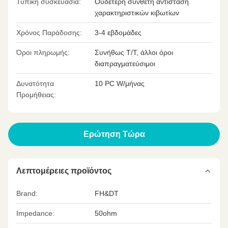
Τυπική συσκευασία:
Ουδέτερη σύνθετη αντίσταση
χαρακτηριστικών κιβωτίων
Χρόνος Παράδοσης:
3-4 εβδομάδες
Όροι πληρωμής:
Συνήθως T/T, άλλοι όροι
διαπραγματεύσιμοι
Δυνατότητα
10 PC W/μήνας
Προμήθειας:
Ερώτηση Τώρα
Λεπτομέρειες προϊόντος
Brand:
FH&DT
Impedance:
50ohm