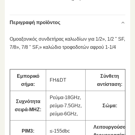
Περιγραφή προϊόντος
Ομοαξονικός συνδετήρας καλωδίων για 1/2», 1/2 " SF,
7/8», 7/8 " SF,» καλώδιο τροφοδοτών αφρού 1-1/4
Εμπορικό
Σύνθετη
FH&DT
σήμα:
αντίσταση:
Ρεύμα-18GHz,
Συχνότητα
ρεύμα-7.5GHz,
Σώμα:
σειρά-MHZ:
ρεύμα-6GHz,
Λειτουργούσα
PIM3:
≤-155dbc