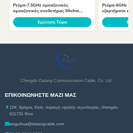
Ρεύμα-7.5GHz ομοαξονικός
Ρεύμα-6GHz τα
ομοαξονικός συνδετήρας 50ohm
εξαρτήματα κα
συνδετήρων για το καλώδιο
συνδετήρα για 
τροφοδοτών αφρού
τροφοδοτών α
Ερώτηση Τώρα
Ερ
Chengdu Datang Communication Cable, Co. Ltd.
ΕΠΙΚΟΙΝΩΝΉΣΤΕ ΜΑΖΊ ΜΑΣ
10#, δρόμος Xixin, περιοχή υψηλής τεχνολογίας, chengdu-
611731 Κίνα
wuguihua@datangcable.com