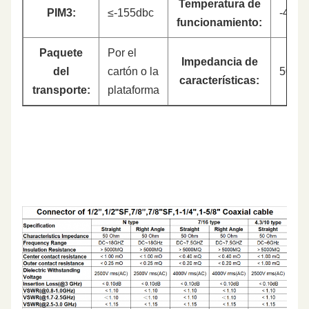
Temperatura de
PIM3:
≤-155dbc
-40~+
funcionamiento:
Paquete
Por el
Impedancia de
del
cartón o la
50 oh
características:
transporte:
plataforma