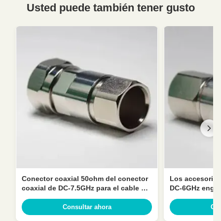
Usted puede también tener gusto
Conector coaxial 50ohm del conector
Los accesorios
coaxial de DC-7.5GHz para el cable de
DC-6GHz engat
alimentación de la espuma
cable de alime
del 1/2”
Consultar ahora
Con