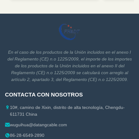
En el caso de los productos de la Unión incluidos en el anexo I
del Reglamento (CE) n.o 1225/2009, el importe de los importes
de los productos de la Unión incluidos en el anexo II del
Reglamento (CE) n.o 1225/2009 se calculará con arreglo al
artículo 2, apartado 3, del Reglamento (CE) n.o 1225/2009.
CONTACTA CON NOSOTROS
10#, camino de Xixin, distrito de alta tecnología, Chengdu-
611731 China
wuguihua@datangcable.com
86-28-6549-2890