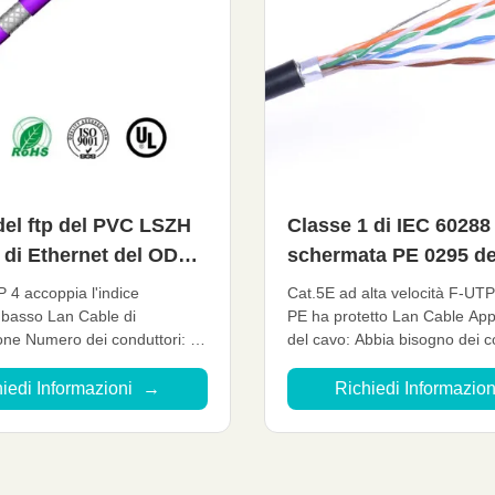
del ftp del PVC LSZH
Classe 1 di IEC 60288
 di Ethernet del ODM
schermata PE 0295 de
l'OEM per la
rivestimento Cat5E F
 4 accoppia l'indice
Cat.5E ad alta velocità F-UTP
unicazione
Cable di LLDPE
 basso Lan Cable di
PE ha protetto Lan Cable App
ne Numero dei conduttori: 8
del cavo: Abbia bisogno dei c
 S-FTP Applicazione: Sistema
orizzontali dell'interno di area
o/di telecomunicazione
interferenza anti-elettromagne
iedi Informazioni
→
Richiedi Informazio
misura Materiale del
collegamenti dell'interno di la
to: PVC&LSZH Conduttore
all'aperto della rete può esse
ilo di rame senza ossigeno
installazione ...
isted ...