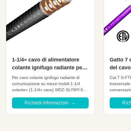
1-1/4» cavo di alimentatore
Gatto 7 
colante ignifugo radiante per
del cavo
la comunicazione ferroviaria
Cat7 del
Per cavo colante ignifugo radiante di
Cat.7 S-FTP
telecom
comunicazione su mezzi mobili 1-1/4
trasversale
colante» (1-1/4» cavo) WDZ-SLYWY-50-
conversazio
32-II/WDZ-SLYWY-50-32-III Dettaglio
Tipo: Cat.7
rapido: Dielettrico spumato del polietilene
di cablaggi
Richiedi Informazioni
→
Rich
colante I cavi coassiali risolvono senza fili
Colore: Su 
Problemi di comunicazione nelle aree
rivestimen
limitate Cavo su misura ...
Material: F
Struttura: tw