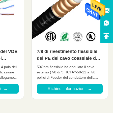
 del VDE
7/8 di rivestimento flessibile
l
del PE del cavo coassiale del
 UTP Lan
″ ODM dell'OEM del cavo
 4 paia del
50Ohm flessibile ha ondulato il cavo
coassiale da 50 ohm
licazione
esterno (7/8 di ″) HCTAY-50-22 a 7/8
ollegamenti
pollici di Feeder del conduttore della
 di lavoro di
Rame-metropolitana Dettaglio rapido:
tica,
Attenuazione bassa VSWR basso, Alta
ni
→
Richiedi Informazioni
→
n Il cavo
espansione Valutazione di alto potere
re usato per
Prestazione ambientale eccellente
Prestazione meccanica eccellente Cavo
su ...