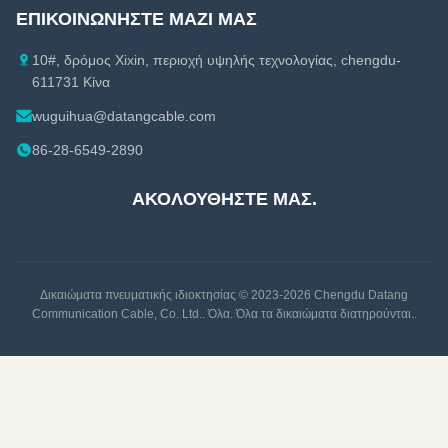
ΕΠΙΚΟΙΝΩΝΉΣΤΕ ΜΑΖΊ ΜΑΣ
10#, δρόμος Xixin, περιοχή υψηλής τεχνολογίας, chengdu-
611731 Κίνα
wuguihua@datangcable.com
86-28-6549-2890
ΑΚΟΛΟΥΘΉΣΤΕ ΜΑΣ.
Δικαιώματα πνευματικής ιδιοκτησίας © 2023-2026
Chengdu Datang
Communication Cable, Co. Ltd.
. Όλα. Όλα τα δικαιώματα διατηρούνται..