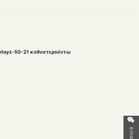
htayz-50-21 καθυστερούντω