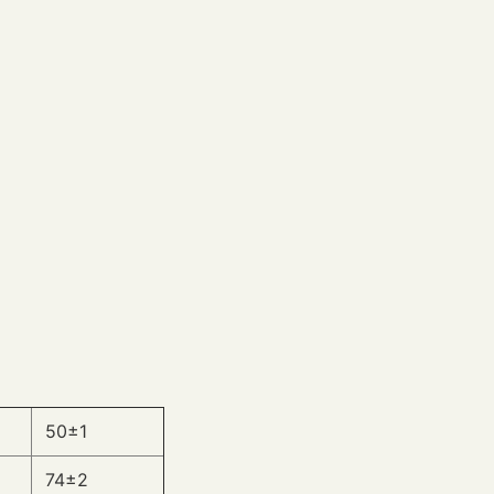
50±1
74±2