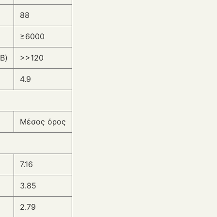
88
≥6000
B)
>>120
4.9
Μέσος όρος
7.16
3.85
2.79