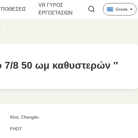
VR ΓΎΡΟΣ
ΥΠΟΘΈΣΕΙΣ
Greek
ΕΡΓΟΣΤΑΣΊΩΝ
″
 7/8 50 ωμ καθυστερών ″
 7/8 50 ωμ καθυστερών ″
Κίνα, Chengdu
FHDT