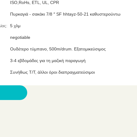
ISO,RoHs, ETL, UL, CPR
Πυρκαγιά - σακάκι 7/8 ″ SF hhtayz-50-21 καθυστερούντω
ίας:
5 χλμ
negotiable
Ουδέτερο τύμπανο, 500m/drum. Εξατομικεύσιμος
3-4 εβδομάδες για τη μαζική παραγωγή
Συνήθως T/T, άλλοι όροι διαπραγματεύσιμοι
μα.