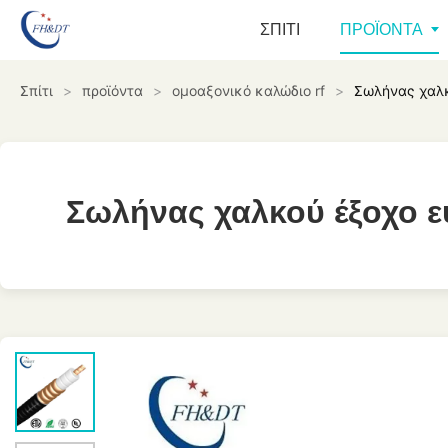
ΣΠΊΤΙ
ΠΡΟΪΌΝΤΑ
Σπίτι
>
προϊόντα
>
ομοαξονικό καλώδιο rf
>
Σωλήνας χαλκ
Σωλήνας χαλκού έξοχο ε
Σωλήνας χαλκού έξοχο ε