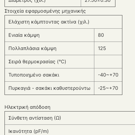
Διάμετρος (χιλ.)
27.50±0.30
Στοιχεία εφαρμοσμένης μηχανικής
Ελάχιστη κάμπτοντας ακτίνα (χιλ.)
Ενιαία κάμψη
80
Πολλαπλάσια κάμψη
125
Σειρά θερμοκρασίας (℃)
Τυποποιημένο σακάκι
-40~+70
Πυρκαγιά - σακάκι καθυστερούντω
-25~+70
Ηλεκτρική απόδοση
Σύνθετη αντίσταση (Ω)
Ικανότητα (pF/m)