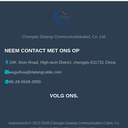
machtsclassificatie Uitstekende
hybride ontwerp die, die het
milieuprestaties Uitstekende
probleem van voeding en
Mechanische Prestaties
signaaltransmissie oplossen en
Aangepaste ...
het gecentraliseerde toezicht en
het ...
Chengdu Datang Communicatiekabel, Co. Ltd.
NEEM CONTACT MET ONS OP
10#, Xixin-Road, High-tech District, chengdu-611731 China
wuguihua@datangcable.com
86-28-6549-2890
VOLG ONS.
Auteursrecht © 2023-2026
Chengdu Datang Communication Cable, Co.