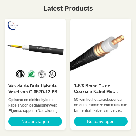
Latest Products
1-5/8 Brand ″ - de
Van de de Buis Hybride
Coaxiale Kabel Met
Vezel van G.652D-12 PBT
beperkte verliezen van
de Losse Optische Kabel
50 van het het Jasjekoper van
Optische en elektro hybride
vertragers 50 Ohm voor
voor Toegangsnetwerk
de ohmdraadloze communicatie
kabels voor toegangsnetwerk
Telecommunicatie
Binnenlzsh kabel van de de
Eigenschappen ●Nauwkeurige
vertragersvoeder (Vertrager 1-
procesbeheersing die goede
Nu aanvragen
Nu aanvragen
1/4 ″) hctayz-50-32 Snel Detail:
mechanische en
Laag - vermindering Lage
temperatuurprestaties
VSWR, Hoge uitbreiding Hoge
verzekeren.●Optisch en elektro