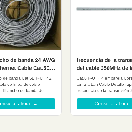
cho de banda 24 AWG
frecuencia de la tran
hernet Cable Cat.5E
del cable 350MHz de l
ble Ethernet Lan de
cable Cat6 de Utp del
 de banda Cat.5E F-UTP 2
Cat.6 F-UTP 4 empareja Cors
trenzado 4P
ble de línea de cobre
toma a Lan Cable Detalle ráp
: El ancho de banda del
frecuencia de la transmisión
5M, es el producto principal
Conductor de alta calidad 2
 una pluralidad de alambre de
Funcionamiento que protege 
onsultar ahora
→
Consultar ahora
o y una piel de plástico. El
paso de la prueba del canal 
do U-UTP de la categoría 5E
paso de la prueba del enlace
 que aparece después de ...
permanente de los 90m ISO/
2008 TIA/EIA-568B.2-2001 ...