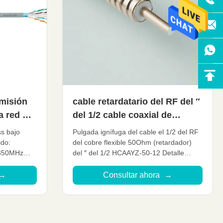
smisión
cable retardatario del RF del ″
a red del
del 1/2 cable coaxial de
 par
pequeñas pérdidas flexible
s bajo
Pulgada ignífuga del cable el 1/2 del RF
HCAAYZ-50-12 de 50 ohmios
ido:
del cobre flexible 50Ohm (retardador)
 350MHz
del ″ del 1/2 HCAAYZ-50-12 Detalle
3AWG
rápido: De poca atenuación VSWR bajo,
excelente
Alta extensión Grado de poder más
→
Consultar ahora
→
del 100m
elevado Funcionamiento medioambiental
excelente Funcionamiento mecánico
IEC 11801-
excelente Cable modificado para ...