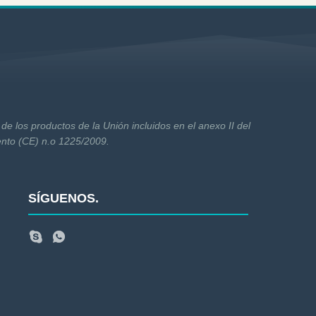
de los productos de la Unión incluidos en el anexo II del
ento (CE) n.o 1225/2009.
SÍGUENOS.