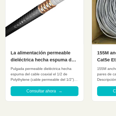
La alimentación permeable
155M an
dieléctrica hecha espuma del
Cat5e Et
polietileno cable el cable
F-UTP Ca
Pulgada permeable dieléctrica hecha
155M ancho
coaxial permeable HLCAY-50-
cobre
espuma del cable coaxial el 1/2 de
pares de ca
Polythylene (cable permeable del 1/2”)
Descripción
12
HLCAY-50-12 Detalle rápido: De poca
producto 15
atenuación VSWR bajo, Alta extensión
actual, por
Consultar ahora
→
C
Grado de poder más elevado
par retorcid
Funcionamiento medioambiental
par retorci
excelente Funcionamiento mecánico
es un cable
excelente Cable ...